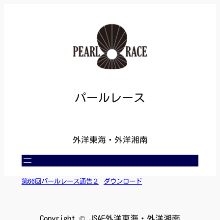
内
容
を
ス
キ
ッ
プ
パールレース
外洋東海・外洋湘南
第66回パールレース通告２
ダウンロード
Copyright © JSAF外洋東海・外洋湘南