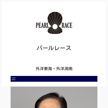
内
容
を
ス
キ
ッ
プ
パールレース
外洋東海・外洋湘南